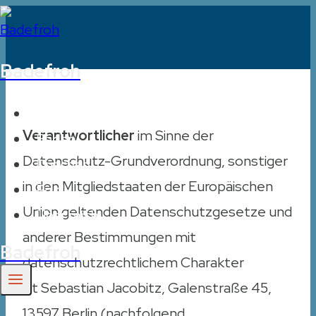
Zum
Inhalt
Badefroh
springen
Ratgeber
Verantwortlicher
im Sinne der
Baden
Datenschutz-Grundverordnung, sonstiger
Duschen
in den Mitgliedstaaten der Europäischen
Pool
Union geltenden Datenschutzgesetze und
Über mich
anderer Bestimmungen mit
Badefroh
datenschutzrechtlichem Charakter
ist Sebastian Jacobitz, Galenstraße 45,
13597 Berlin (nachfolgend