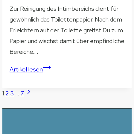
Überblick
Zur Reinigung des Intimbereichs dient für
gewöhnlich das Toilettenpapier. Nach dem
Erleichtern auf der Toilette greifst Du zum
Papier und wischst damit über empfindliche
Bereiche….
Analdusche
Artikel lesen
–
Sanfte
Seitennavigation
Next
1
2
3
…
7
Reinigung
Page
mit
diesen
Produkten