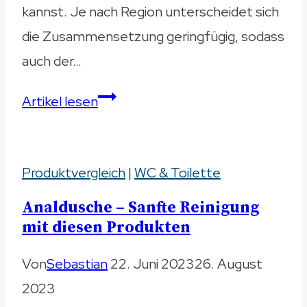
kannst. Je nach Region unterscheidet sich
die Zusammensetzung geringfügig, sodass
auch der…
Wasserhahn
Artikel lesen
mit
Sprudel
Produktvergleich
–
|
WC & Toilette
Soda-
Analdusche – Sanfte Reinigung
Armaturen
mit diesen Produkten
im
Von
Sebastian
22. Juni 2023
26. August
Test
2023
&