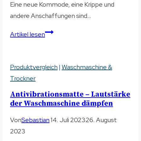
Eine neue Kommode, eine Krippe und
andere Anschaffungen sind…
Wickelaufsatz
Artikel lesen
für
die
Produktvergleich
Waschmaschine
|
Waschmaschine &
Trockner
–
Vergleich
Antivibrationsmatte – Lautstärke
2023
der Waschmaschine dämpfen
Von
Sebastian
14. Juli 2023
26. August
2023