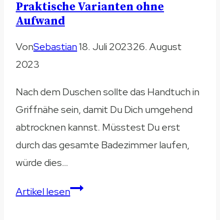
im
Praktische Varianten ohne
Vergleich
Aufwand
Von
Sebastian
18. Juli 2023
26. August
2023
Nach dem Duschen sollte das Handtuch in
Griffnähe sein, damit Du Dich umgehend
abtrocknen kannst. Müsstest Du erst
durch das gesamte Badezimmer laufen,
würde dies…
Handtuchhalter
Artikel lesen
ohne