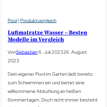
Duschgel
für
Pool
|
Produktvergleich
trockene
Haut
Luftmatratze Wasser – Besten
im
Modelle im Vergleich
Vergleich
Von
Sebastian
6. Juli 2023
26. August
2023
Dein eigener Pool im Garten lädt bereits
zum Schwimmen ein und bietet eine
willkommene Abkühlung an heißen
Sommertagen. Doch nicht immer besteht