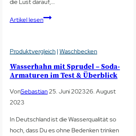
die Lust darauf,…
Luftmatratze
Artikel lesen
Wasser
–
Produktvergleich
Besten
|
Waschbecken
Modelle
Wasserhahn mit Sprudel – Soda-
im
Armaturen im Test & Überblick
Vergleich
Von
Sebastian
25. Juni 2023
26. August
2023
In Deutschland ist die Wasserqualität so
hoch, dass Du es ohne Bedenken trinken