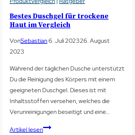
Produktvergleich
Test
|
Ratgeber
&
Bestes Duschgel für trockene
Vergleich
Haut im Vergleich
2023
Von
Sebastian
6. Juli 2023
26. August
2023
Während der täglichen Dusche unterstützt
Du die Reinigung des Körpers mit einem
geeigneten Duschgel. Dieses ist mit
Inhaltsstoffen versehen, welches die
Verunreinigungen beseitigt und eine…
Bestes
Artikel lesen