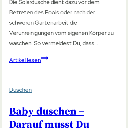
Die Solardusche dient dazu vor dem
Betreten des Pools oder nach der
schweren Gartenarbeit die
Verunreinigungen vom eigenen Körper zu
waschen. So vermeidest Du, dass…
Legionellen
Artikel lesen
in
der
Duschen
Solardusche
–
Baby duschen –
Wie
hoch
Darauf musst Du