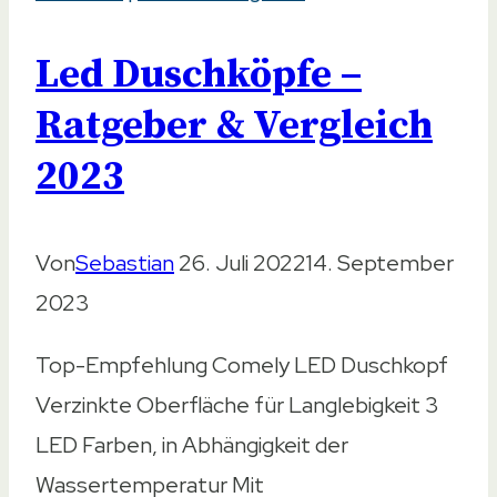
musst
Led Duschköpfe –
Du
achten
Ratgeber & Vergleich
2023
Von
Sebastian
26. Juli 2022
14. September
2023
Top-Empfehlung Comely LED Duschkopf
Verzinkte Oberfläche für Langlebigkeit 3
LED Farben, in Abhängigkeit der
Wassertemperatur Mit