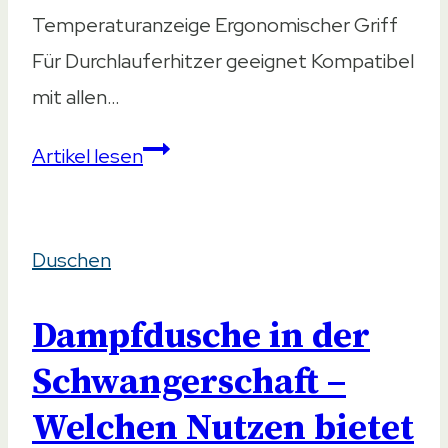
Temperaturanzeige Ergonomischer Griff
Für Durchlauferhitzer geeignet Kompatibel
mit allen…
Led
Artikel lesen
Duschköpfe
–
Duschen
Ratgeber
&
Dampfdusche in der
Vergleich
2023
Schwangerschaft –
Welchen Nutzen bietet