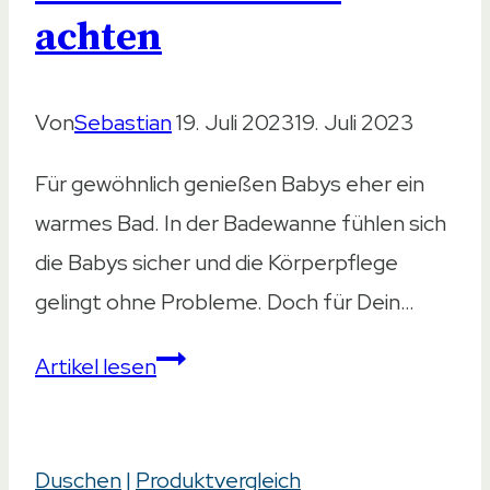
ist
achten
die
Gefahr?
Von
Sebastian
19. Juli 2023
19. Juli 2023
Für gewöhnlich genießen Babys eher ein
warmes Bad. In der Badewanne fühlen sich
die Babys sicher und die Körperpflege
gelingt ohne Probleme. Doch für Dein…
Baby
Artikel lesen
duschen
–
Duschen
|
Produktvergleich
Darauf