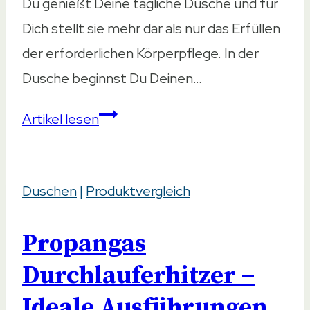
Du genießt Deine tägliche Dusche und für
Dich stellt sie mehr dar als nur das Erfüllen
der erforderlichen Körperpflege. In der
Dusche beginnst Du Deinen…
Dampfdusche
Artikel lesen
–
5
Duschen
|
Produktvergleich
besten
Modelle
Propangas
im
Vergleich
Durchlauferhitzer –
2023
Ideale Ausführungen