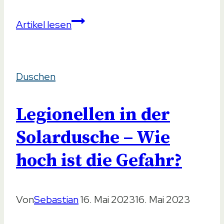
Propangas
Artikel lesen
Durchlauferhitzer
–
Duschen
Ideale
Ausführungen
Legionellen in der
beim
Camping
Solardusche – Wie
oder
hoch ist die Gefahr?
im
Garten
Von
Sebastian
16. Mai 2023
16. Mai 2023