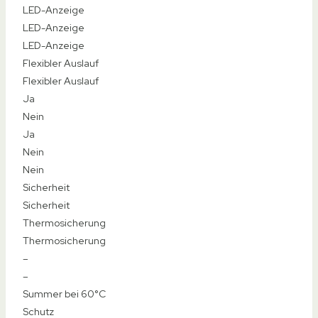
Typ
Wasserhahn mit Durchlauferhitzer
Wasserhahn mit Durchlauferhitzer
Wasserhahn mit Durchlauferhitzer
Wasserhahn mit Durchlauferhitzer
Wasserhahn mit Durchlauferhitzer
Material
Material
Edelstahl
Kunststoff
Chrom-Optik
Edelstahl
Edelstahl