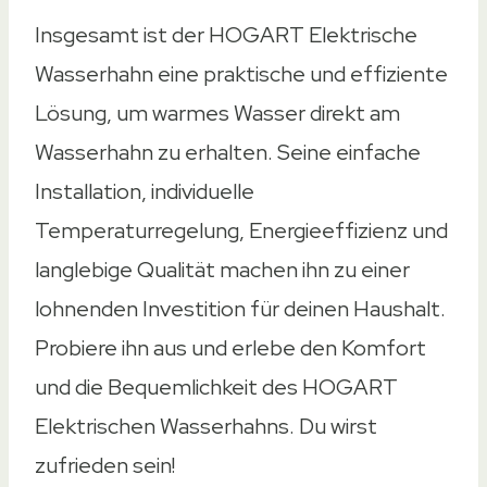
Insgesamt ist der HOGART Elektrische
Amazon
Ebay
Wasserhahn eine praktische und effiziente
Amazon
Ebay
Lösung, um warmes Wasser direkt am
Amazon
Ebay
Wasserhahn zu erhalten. Seine einfache
Amazon
Ebay
Installation, individuelle
Amazon
Ebay
Temperaturregelung, Energieeffizienz und
langlebige Qualität machen ihn zu einer
lohnenden Investition für deinen Haushalt.
Probiere ihn aus und erlebe den Komfort
und die Bequemlichkeit des HOGART
Elektrischen Wasserhahns. Du wirst
zufrieden sein!