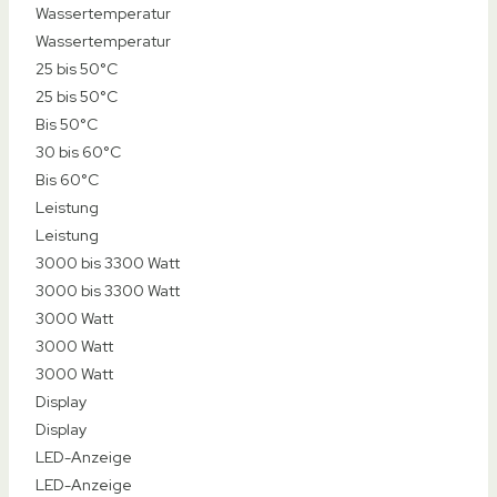
Top-Empfehlung
Preis-Tipp
Praktisches Design
Produkt
Produkt
HOGART Elektrischer Wasserhahn
HOGART Elektrische Wasserhahn
Aquadon Smart Heater Flex Head
Elektrische Heizung Wasserhahn
ESIP Wasserhahn mit Durchlauferhitzer
Typ