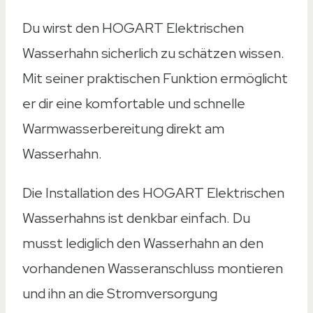
Thermosicherung
Thermosicherung
Du wirst den HOGART Elektrischen
–
Wasserhahn sicherlich zu schätzen wissen.
–
Mit seiner praktischen Funktion ermöglicht
Summer bei 60°C
er dir eine komfortable und schnelle
Schutz
Warmwasserbereitung direkt am
Schutz
Wasserhahn.
IPX4
Die Installation des HOGART Elektrischen
IPX4
Wasserhahns ist denkbar einfach. Du
IPX4
musst lediglich den Wasserhahn an den
IPX4
vorhandenen Wasseranschluss montieren
IPX4
und ihn an die Stromversorgung
Maximaldruck