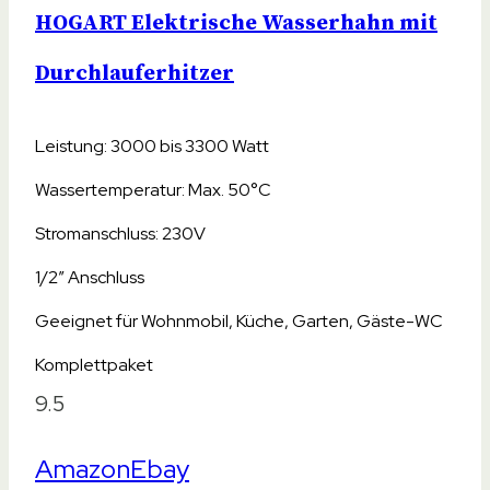
LED-Anzeige
HOGART Elektrische Wasserhahn mit
LED-Anzeige
Durchlauferhitzer
LED-Anzeige
Flexibler Auslauf
Leistung: 3000 bis 3300 Watt
Flexibler Auslauf
Wassertemperatur: Max. 50°C
Ja
Stromanschluss: 230V
Nein
1/2″ Anschluss
Ja
Geeignet für Wohnmobil, Küche, Garten, Gäste-WC
Nein
Komplettpaket
Nein
9.5
Sicherheit
Sicherheit
Amazon
Ebay