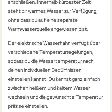
anschließen. Innerhalb kürzester Zeit
Maximaldruck
steht dir warmes Wasser zur Verfügung,
6 Bar
ohne dass du auf eine separate
6 Bar
Warmwasserquelle angewiesen bist.
6 Bar
6 Bar
Der elektrische Wasserhahn verfügt über
6 Bar
verschiedene Temperaturregelungen,
Stromverbindung
sodass du die Wassertemperatur nach
Stromverbindung
deinen individuellen Bedürfnissen
230V
einstellen kannst. Du kannst ganz einfach
220V
zwischen heißem und kaltem Wasser
230V
wechseln und die gewünschte Temperatur
230V
präzise einstellen.
230V