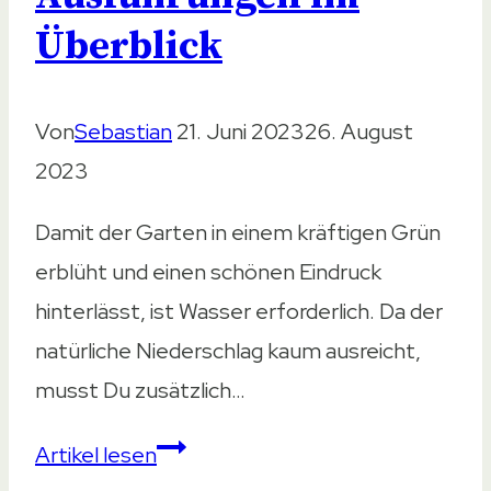
den
Überblick
Druck
Von
Sebastian
21. Juni 2023
26. August
2023
Damit der Garten in einem kräftigen Grün
erblüht und einen schönen Eindruck
hinterlässt, ist Wasser erforderlich. Da der
natürliche Niederschlag kaum ausreicht,
musst Du zusätzlich…
Wasserhahn
Artikel lesen
Garten