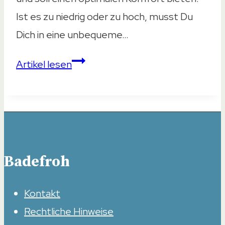
Ist es zu niedrig oder zu hoch, musst Du
Dich in eine unbequeme…
Welche
Artikel lesen
Höhe
für
das
Waschbecken
ist
Badefroh
ideal?
Kontakt
Rechtliche Hinweise