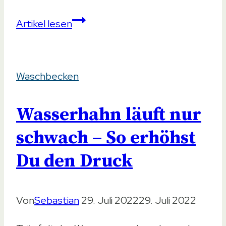
Waschbecken
Artikel lesen
ändern
in
Waschbecken
der
Mietwohnung
Wasserhahn läuft nur
–
Diese
schwach – So erhöhst
Rechte
Du den Druck
hast
Du
Von
Sebastian
29. Juli 2022
29. Juli 2022