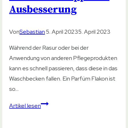
Ausbesserung
Von
Sebastian
5. April 2023
5. April 2023
Während der Rasur oder bei der
Anwendung von anderen Pflegeprodukten
kann es schnell passieren, dass diese in das
Waschbecken fallen. Ein Parfüm Flakon ist
so…
Waschbecken
Artikel lesen
zerkratzt
–