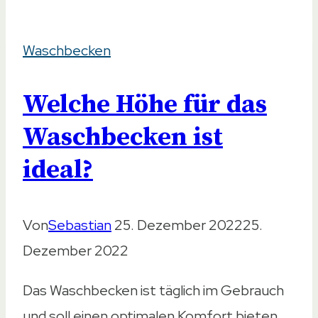
–
Waschbecken
Praktische
Ausführungen
Welche Höhe für das
im
Überblick
Waschbecken ist
ideal?
Von
Sebastian
25. Dezember 2022
25.
Dezember 2022
Das Waschbecken ist täglich im Gebrauch
und soll einen optimalen Komfort bieten.