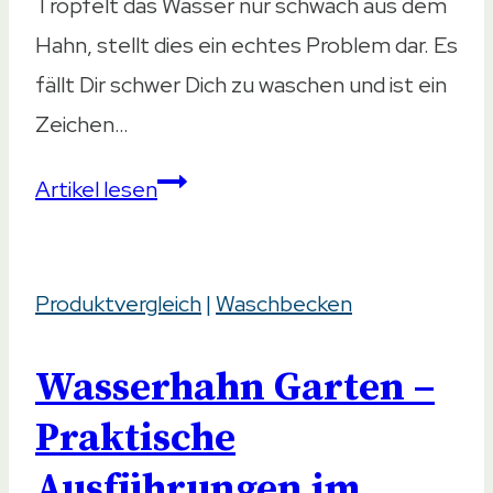
Tröpfelt das Wasser nur schwach aus dem
Hahn, stellt dies ein echtes Problem dar. Es
fällt Dir schwer Dich zu waschen und ist ein
Zeichen…
Wasserhahn
Artikel lesen
läuft
nur
Produktvergleich
schwach
|
Waschbecken
–
Wasserhahn Garten –
So
erhöhst
Praktische
Du
Ausführungen im