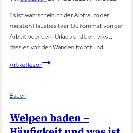
Es ist wahrscheinlich der Albtraum der
meisten Hausbesitzer. Du kommst von der
Arbeit oder dem Urlaub und bemerkst,
dass es von den Wänden tropft und…
Wasserschaden
Artikel lesen
im
Badezimmer
Baden
–
Was
Welpen baden –
ist
zu
Häufigkeit und was ist