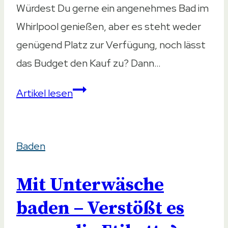
Würdest Du gerne ein angenehmes Bad im
Whirlpool genießen, aber es steht weder
genügend Platz zur Verfügung, noch lässt
das Budget den Kauf zu? Dann…
Sprudelmatte
Artikel lesen
für
die
Baden
Badewanne
–
Mit Unterwäsche
5
Modelle
baden – Verstößt es
im