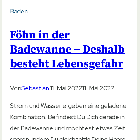
baden
Baden
–
Verstößt
Föhn in der
es
gegen
Badewanne – Deshalb
die
besteht Lebensgefahr
Etikette?
Von
Sebastian
11. Mai 2022
11. Mai 2022
Strom und Wasser ergeben eine geladene
Kombination. Befindest Du Dich gerade in
der Badewanne und möchtest etwas Zeit
sparen, indem Du gleichzeitig Deine Haare