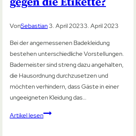
gegen die Etikette?
Vergleich
Von
Sebastian
3. April 2023
3. April 2023
Bei der angemessenen Badekleidung
bestehen unterschiedliche Vorstellungen.
Bademeister sind streng dazu angehalten,
die Hausordnung durchzusetzen und
möchten verhindern, dass Gäste in einer
ungeeigneten Kleidung das…
Mit
Artikel lesen
Unterwäsche