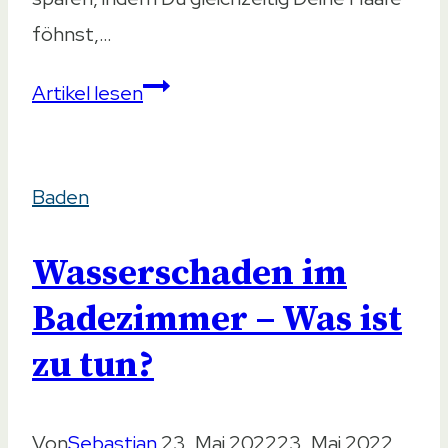
föhnst,…
Föhn
Artikel lesen
in
der
Baden
Badewanne
–
Wasserschaden im
Deshalb
besteht
Badezimmer – Was ist
Lebensgefahr
zu tun?
Von
Sebastian
23. Mai 2022
23. Mai 2022