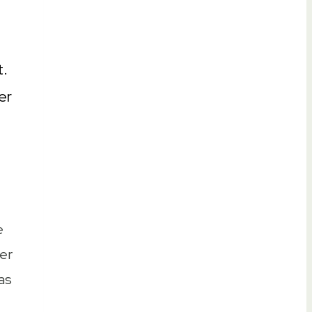
t.
er
e
er
as