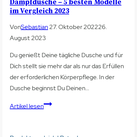
Dampfdusche – 5 besten Modelle
2023
im Vergleich 2023
Von
Sebastian
27. Oktober 2022
26.
August 2023
Du genießt Deine tägliche Dusche und für
Dich stellt sie mehr dar als nur das Erfüllen
der erforderlichen Körperpflege. In der
Dusche beginnst Du Deinen…
Dampfdusche
Artikel lesen
–
5