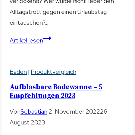
verlockend? Wer würde nicht lieber den
Alltagstrott gegen einen Urlaubstag
eintauschen?…
Regendusche
Artikel lesen
mit
Thermostat
Baden
|
Produktvergleich
–
5
Aufblasbare Badewanne – 5
Produkte
Empfehlungen 2023
im
Von
Sebastian
2. November 2022
26.
Vergleich
August 2023
2023