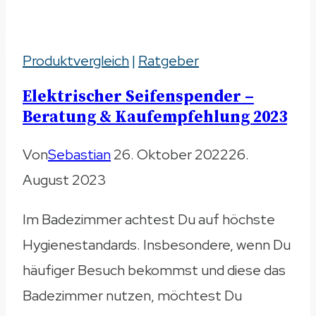
ohne
Alkohol
Produktvergleich
–
|
Ratgeber
Natürliche
Elektrischer Seifenspender –
Alternativen
Beratung & Kaufempfehlung 2023
2023
Von
Sebastian
26. Oktober 2022
26.
August 2023
Im Badezimmer achtest Du auf höchste
Hygienestandards. Insbesondere, wenn Du
häufiger Besuch bekommst und diese das
Badezimmer nutzen, möchtest Du