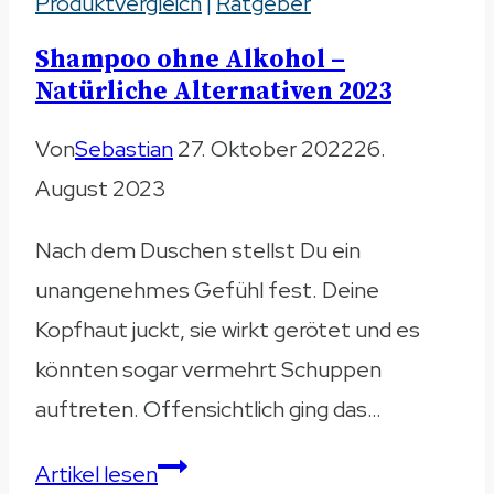
Produktvergleich
besten
|
Ratgeber
Modelle
Shampoo ohne Alkohol –
im
Natürliche Alternativen 2023
Vergleich
Von
Sebastian
27. Oktober 2022
26.
2023
August 2023
Nach dem Duschen stellst Du ein
unangenehmes Gefühl fest. Deine
Kopfhaut juckt, sie wirkt gerötet und es
könnten sogar vermehrt Schuppen
auftreten. Offensichtlich ging das…
Shampoo
Artikel lesen