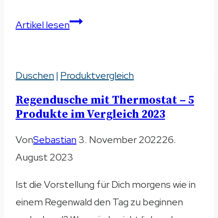
Badradio
Artikel lesen
–
Top-
Duschen
|
Produktvergleich
Modelle
2023
Regendusche mit Thermostat – 5
im
Produkte im Vergleich 2023
Vergleich
Von
Sebastian
3. November 2022
26.
August 2023
Ist die Vorstellung für Dich morgens wie in
einem Regenwald den Tag zu beginnen