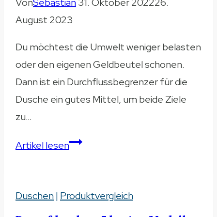
Von
Sebastian
31. Oktober 2022
26.
August 2023
Du möchtest die Umwelt weniger belasten
oder den eigenen Geldbeutel schonen.
Dann ist ein Durchflussbegrenzer für die
Dusche ein gutes Mittel, um beide Ziele
zu…
5
Artikel lesen
Durchflussbegrenzer
für
Duschen
|
Produktvergleich
die
Dusche