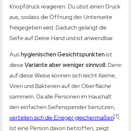
Knopfdruck reagieren. Du übst einen Druck
Top-Empfehlung
aus, sodass die Öffnung der Unterseite
Beste Preis-Leistung
freigegeben wird. Dadurch gelangt die
Modernes Design
Seife auf Deine Hand und ist anwendbar.
Produkt
Aus
hygienischen Gesichtspunkten
ist
Produkt
diese
Variante aber weniger sinnvoll.
Denn
Everlasting Comfort Sensor Seifenspender
auf diese Weise können sich leicht Keime,
Seifenspender Wandbefestigung Dalugo
Viren und Bakterien auf der Oberfläche
sammeln. Da alle Personen im Haushalt
Dalugo neuester automatischer Seifenspe
den einfachen Seifenspender benutzen,
Josnown Automatischer Seifenspender
[1]
verteilen sich die Erreger gleichermaßen
.
LaoPao Automatischer Seifenspender
Ist eine Person davon betroffen, zeigt