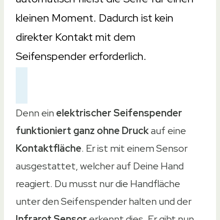
383gr.
kleinen Moment. Dadurch ist kein
290gr.
direkter Kontakt mit dem
300gr.
Seifenspender erforderlich.
Standort
Standort
Freistehend
Freistehend oder Wandmontage
Denn ein
elektrischer Seifenspender
Freistehend
funktioniert ganz ohne Druck
auf eine
Freistehend oder Wandmontage
Kontaktfläche
. Er ist mit einem Sensor
Freistehend oder Wandmontage
ausgestattet, welcher auf Deine Hand
Schutzklasse
reagiert. Du musst nur die Handfläche
Schutzklasse
unter den Seifenspender halten und der
Nur für Waschbecken geeignet
Infrarot Sensor
erkennt dies. Er gibt nun