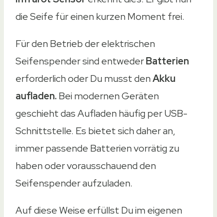
IPX5
die Seife für einen kurzen Moment frei.
IPX4
Für den Betrieb der elektrischen
IPX5
Seifenspender sind entweder
Batterien
IPX5
erforderlich oder Du musst den
Akku
Einstellbare Stufen
aufladen.
Bei modernen Geräten
Einstellbare Stufen
geschieht das Aufladen häufig per USB-
5 Ausgabestufen
Schnittstelle. Es bietet sich daher an,
4 Ausgabestufen
immer passende Batterien vorrätig zu
3 Ausgabestufen
haben oder vorausschauend den
4 Ausgabestufen
Seifenspender aufzuladen.
3 Ausgabestufen
Energieversorgung
Auf diese Weise erfüllst Du im eigenen