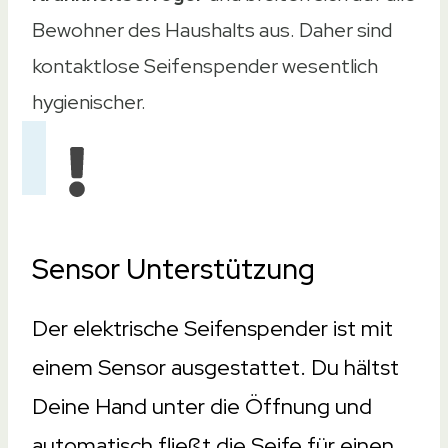
Bewohner des Haushalts aus. Daher sind
300ml
kontaktlose Seifenspender wesentlich
Material
hygienischer.
Material
Kunststoff
ABS-Kunststoff
ABS-Kunststoff
Kunststoff
Sensor Unterstützung
ABS-Kunststoff
Gewicht
Der elektrische Seifenspender ist mit
Gewicht
einem Sensor ausgestattet. Du hältst
531gr.
Deine Hand unter die Öffnung und
330gr.
automatisch fließt die Seife für einen