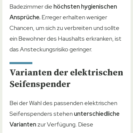
Energieversorgung
Badezimmer die
höchsten hygienischen
4 AA Batterien
Ansprüche.
Erreger erhalten weniger
Akku per USB ladbar
Chancen, um sich zu verbreiten und sollte
Akku per USB ladbar
ein Bewohner des Haushalts erkranken, ist
Akku per USB ladbar
das Ansteckungsrisiko geringer.
Akku per USB ladbar
Amazon
Ebay
Varianten der elektrischen
Amazon
Ebay
Seifenspender
Amazon
Ebay
Bei der Wahl des passenden elektrischen
Amazon
Ebay
Seifenspenders stehen
unterschiedliche
Amazon
Ebay
Varianten
zur Verfügung. Diese