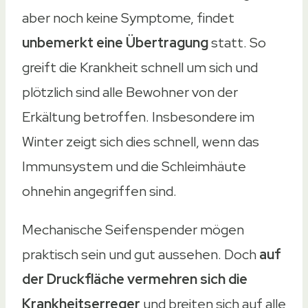
Typ
aber noch keine Symptome, findet
Typ
unbemerkt eine
Übertragung
statt. So
Elektrischer Seifenspender
greift die Krankheit schnell um sich und
Elektrischer Seifenspender
plötzlich sind alle Bewohner von der
Elektrischer Seifenspender
Erkältung betroffen. Insbesondere im
Elektrischer Seifenspender
Winter zeigt sich dies schnell, wenn das
Elektrischer Seifenspender
Immunsystem und die Schleimhäute
Füllmenge
ohnehin angegriffen sind.
Füllmenge
Mechanische Seifenspender mögen
500ml
praktisch sein und gut aussehen. Doch
auf
400ml
der Druckfläche vermehren sich die
300ml
Krankheitserreger
und breiten sich auf alle
400ml