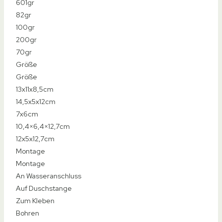
Preis-Tipp
Ohne Bohren
Produkt
Produkt
Hansgrohe Wandanschluss mit Halterung
Joyoldelf Universal Handbrause Halterung
SIMGOTT Handbrause Halterung
YTTX Duschkopf-Halterung
Handbrause Halterung Aoleca
Typ
Typ