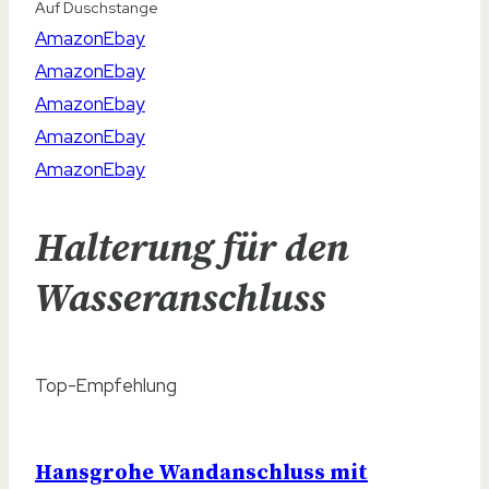
Duschkopfhalterung
Duschkopfhalterung
Duschkopfhalterung
Duschkopfhalterung
Duschkopfhalterung
Material
Halterung für den
Material
Wasseranschluss
Kunststoff
Kunststoff
Kunststoff
Top-Empfehlung
Edelstahl
Kunststoff
Hansgrohe Wandanschluss mit