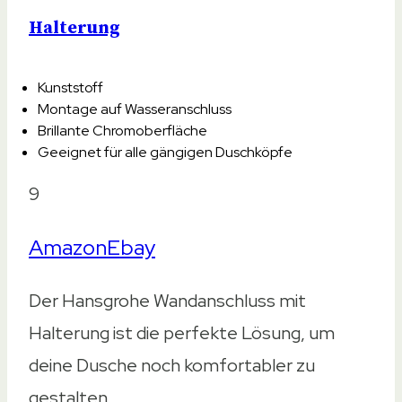
Gewicht
Halterung
Gewicht
601gr
Kunststoff
82gr
Montage auf Wasseranschluss
100gr
Brillante Chromoberfläche
Geeignet für alle gängigen Duschköpfe
200gr
70gr
9
Größe
Amazon
Ebay
Größe
13x11x8,5cm
Der Hansgrohe Wandanschluss mit
14,5x5x12cm
Halterung ist die perfekte Lösung, um
7x6cm
deine Dusche noch komfortabler zu
10,4×6,4×12,7cm
gestalten.