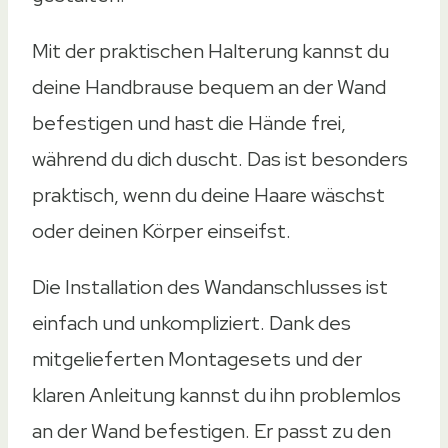
12x5x12,7cm
Mit der praktischen Halterung kannst du
Montage
deine Handbrause bequem an der Wand
Montage
befestigen und hast die Hände frei,
An Wasseranschluss
während du dich duscht. Das ist besonders
Auf Duschstange
Zum Kleben
praktisch, wenn du deine Haare wäschst
Bohren
oder deinen Körper einseifst.
Auf Duschstange
Die Installation des Wandanschlusses ist
Amazon
Ebay
einfach und unkompliziert. Dank des
Amazon
Ebay
mitgelieferten Montagesets und der
Amazon
Ebay
klaren Anleitung kannst du ihn problemlos
an der Wand befestigen. Er passt zu den
Amazon
Ebay