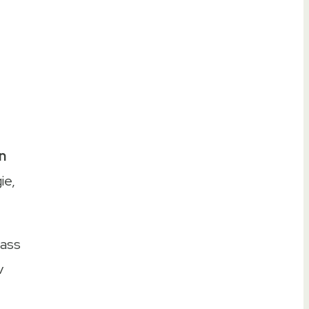
n
ie,
dass
v