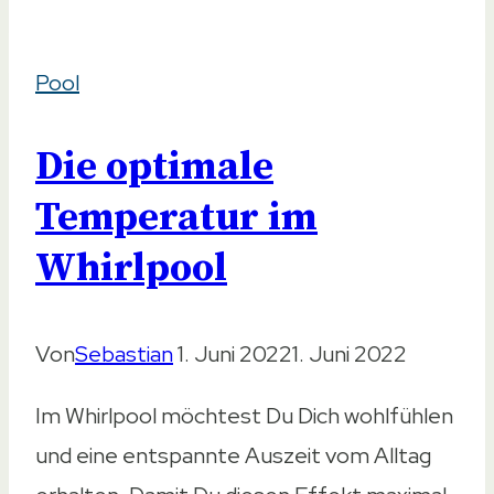
Wasser
–
Pool
Besten
Modelle
Die optimale
im
Vergleich
Temperatur im
Whirlpool
Von
Sebastian
1. Juni 2022
1. Juni 2022
Im Whirlpool möchtest Du Dich wohlfühlen
und eine entspannte Auszeit vom Alltag