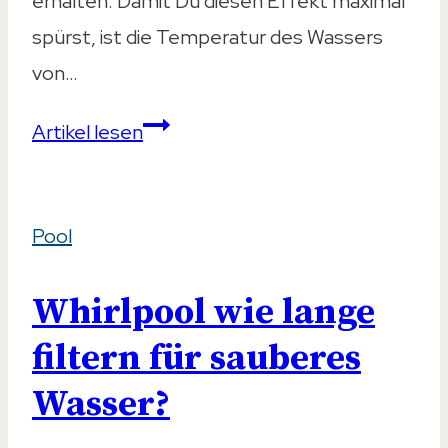
erhalten. Damit Du diesen Effekt maximal
spürst, ist die Temperatur des Wassers
von…
Die
Artikel lesen
optimale
Temperatur
Pool
im
Whirlpool
Whirlpool wie lange
filtern für sauberes
Wasser?