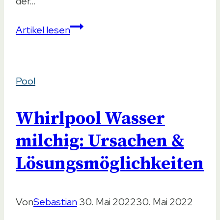
der…
Chlor
Artikel lesen
–
Welche
Pool
Alternativen
gibt
Whirlpool Wasser
es
für
milchig: Ursachen &
den
Lösungsmöglichkeiten
Pool?
Von
Sebastian
30. Mai 2022
30. Mai 2022