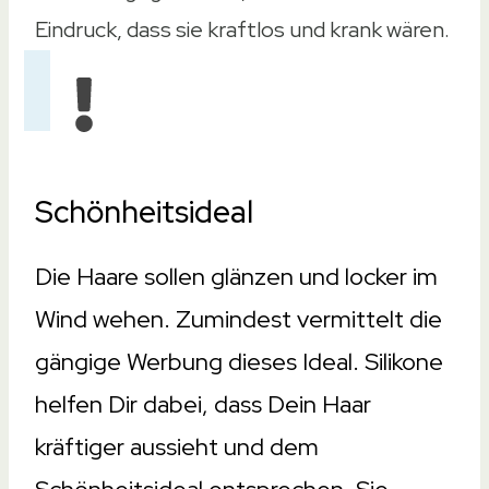
Shampoo ohne Silikone
Eindruck, dass sie kraftlos und krank wären.
Shampoo ohne Silikone
Shampoo ohne Silikone
Wirkstoffe
Wirkstoffe
Schönheitsideal
Glycerin, Sodium Sulfate, vegane Inhaltssto
Ammonium, Sodium, Glycerin
Die Haare sollen glänzen und locker im
Glycerin, Betain, Provitamin B5
Wind wehen. Zumindest vermittelt die
Sojaproteine, Ceramide, Sepicap
gängige Werbung dieses Ideal. Silikone
Sodium Laureth Sulfate, Betaine, Glycerin
Füllmenge
helfen Dir dabei, dass Dein Haar
Füllmenge
kräftiger aussieht und dem
400ml