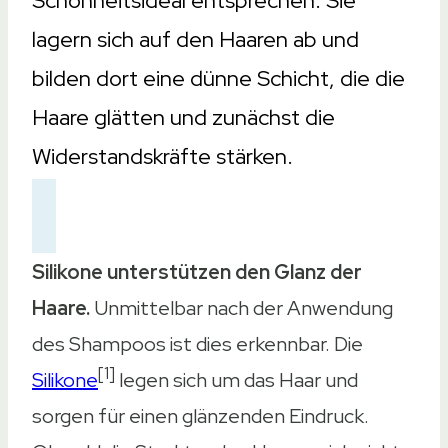
Schönheitsideal entsprechen. Sie
250ml
lagern sich auf den Haaren ab und
300ml
bilden dort eine dünne Schicht, die die
300ml
Haare glätten und zunächst die
250ml
Widerstandskräfte stärken.
Haartyp
Haartyp
Für trockenes Haar
Silikone unterstützen den Glanz der
Normal bis fettendes Haar
Haare.
Unmittelbar nach der Anwendung
Für trockenes, sprödes Haar
des Shampoos ist dies erkennbar. Die
Für beschädigtes Haar
[1]
Silikone
legen sich um das Haar und
Für kraftloses & plattes Haar
sorgen für einen glänzenden Eindruck.
Geruch