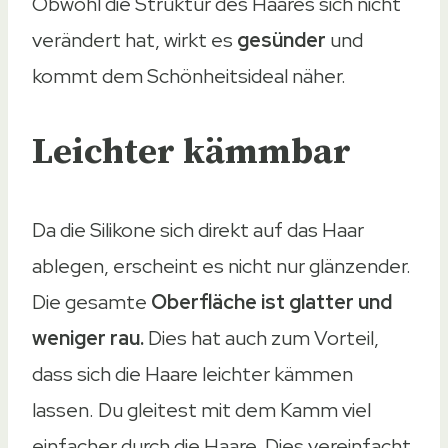
Obwohl die Struktur des Haares sich nicht
Geruch
verändert hat, wirkt es
gesünder
und
Angenehm herb
kommt dem Schönheitsideal näher.
Zitrone
Zart herber Duft
Leichter kämmbar
Zeder
Nicht aufdringlich, dezent
Geeignet für
Da die Silikone sich direkt auf das Haar
Geeignet für
ablegen, erscheint es nicht nur glänzender.
Männer & Frauen
Die gesamte
Oberfläche ist glatter und
Frauen
weniger rau.
Dies hat auch zum Vorteil,
Männer & Frauen
dass sich die Haare leichter kämmen
Männer & Frauen
lassen. Du gleitest mit dem Kamm viel
Männer
einfacher durch die Haare. Dies vereinfacht