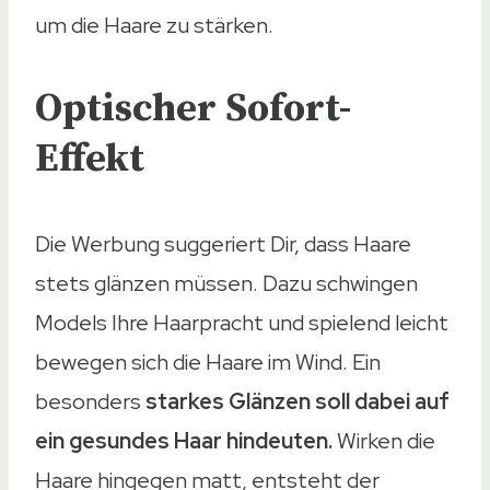
Produkt
um die Haare zu stärken.
Produkt
Optischer Sofort-
Botanicals Reichhaltiges Shampoo
Effekt
Garnier Shampoo Tonerde & Zitrone
Jean & Len Feuchtigkeit Shampoo Rosemar
Die Werbung suggeriert Dir, dass Haare
Redken | Haarshampoo für sprödes und ge
stets glänzen müssen. Dazu schwingen
NIVEA MEN Strong Power Shampoo (250 ml
Models Ihre Haarpracht und spielend leicht
Typ
bewegen sich die Haare im Wind. Ein
Typ
besonders
starkes Glänzen soll dabei auf
Shampoo ohne Silikone
ein gesundes Haar hindeuten.
Wirken die
Shampoo ohne Silikone
Haare hingegen matt, entsteht der