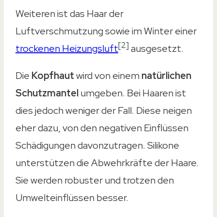
n/a
Weiteren ist das Haar der
Ja
Luftverschmutzung sowie im Winter einer
Amazon
Ebay
[2]
trockenen Heizungsluft
ausgesetzt.
Amazon
Ebay
Die
Kopfhaut
wird von einem
natürlichen
Amazon
Ebay
Schutzmantel
umgeben. Bei Haaren ist
Amazon
Ebay
dies jedoch weniger der Fall. Diese neigen
Amazon
Ebay
eher dazu, von den negativen Einflüssen
Schädigungen davonzutragen. Silikone
unterstützen die Abwehrkräfte der Haare.
Sie werden robuster und trotzen den
Umwelteinflüssen besser.