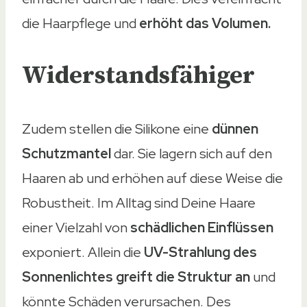
Ohne Parabene
die Haarpflege und
erhöht das Volumen.
Ohne Parabene
Ja
Widerstandsfähiger
Ja
Ja
Zudem stellen die Silikone eine
dünnen
Ja
Schutzmantel
dar. Sie lagern sich auf den
Ja
Haaren ab und erhöhen auf diese Weise die
Ohne Mikroplastik
Robustheit. Im Alltag sind Deine Haare
Ohne Mikroplastik
einer Vielzahl von
schädlichen Einflüssen
Ja
exponiert. Allein die
UV-Strahlung des
Ja
Sonnenlichtes greift die Struktur an
und
Ja
könnte Schäden verursachen. Des