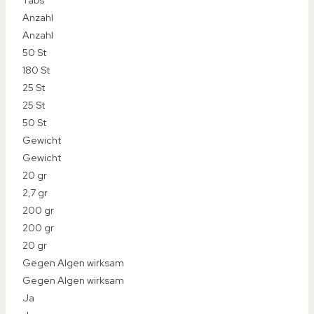
Top-Empfehlung
Preis-Tipp
5 in 1 Funktion
Produkt
Produkt
SpaTime by BAYROL
Veddelholzer 180 Chlor Mini Tabs
Chlor Multitabs 5 in 1-200g Tabs
5 kg MEINPOOL24.DE Chlor Multitabs