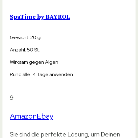
Tabs
SpaTime by BAYROL
Tabs
Anzahl
Gewicht: 20 gr.
Anzahl
Anzahl: 50 St.
50 St
Wirksam gegen Algen
180 St
25 St
Rund alle 14 Tage anwenden
25 St
50 St
9
Gewicht
Amazon
Ebay
Gewicht
20 gr
Sie sind die perfekte Lösung, um Deinen