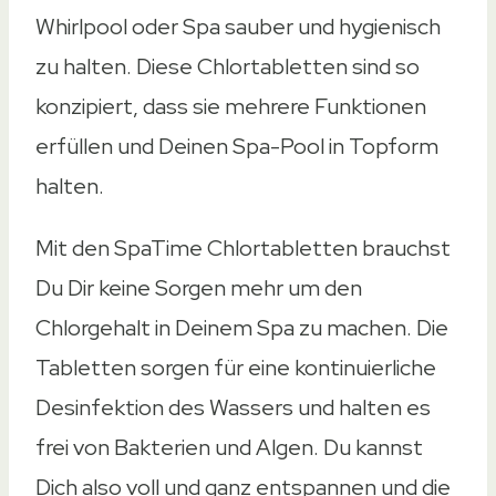
2,7 gr
Whirlpool oder Spa sauber und hygienisch
200 gr
zu halten. Diese Chlortabletten sind so
200 gr
konzipiert, dass sie mehrere Funktionen
20 gr
erfüllen und Deinen Spa-Pool in Topform
Gegen Algen wirksam
halten.
Gegen Algen wirksam
Ja
Mit den SpaTime Chlortabletten brauchst
Ja
Du Dir keine Sorgen mehr um den
Ja
Chlorgehalt in Deinem Spa zu machen. Die
Ja
Tabletten sorgen für eine kontinuierliche
Ja
Desinfektion des Wassers und halten es
Amazon
Ebay
frei von Bakterien und Algen. Du kannst
Dich also voll und ganz entspannen und die