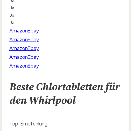
Chlortabletten organisch
Typ
Typ
Chlortabletten
Chlortabletten
Chlortabletten
Chlortabletten
Chlortabletten
Beste Chlortabletten für
Form
Form
den Whirlpool
Tabs
Tabs
Top-Empfehlung
Tabs