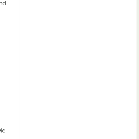
und
ie