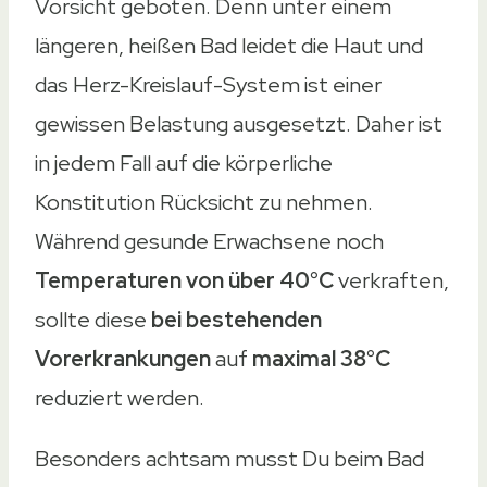
Vorsicht geboten. Denn unter einem
TFA Dostmann DUCKY Badethermometer
längeren, heißen Bad leidet die Haut und
TFA Dostmann Analoges Badethermomete
das Herz-Kreislauf-System ist einer
Produkt
gewissen Belastung ausgesetzt. Daher ist
Produkt
in jedem Fall auf die körperliche
Badethermometer
Konstitution Rücksicht zu nehmen.
Badethermometer
Während gesunde Erwachsene noch
Badethermometer
Temperaturen von über 40°C
verkraften,
Badethermometer
sollte diese
bei bestehenden
Badethermometer
Vorerkrankungen
auf
maximal 38°C
Typ
reduziert werden.
Typ
Digital
Besonders achtsam musst Du beim Bad