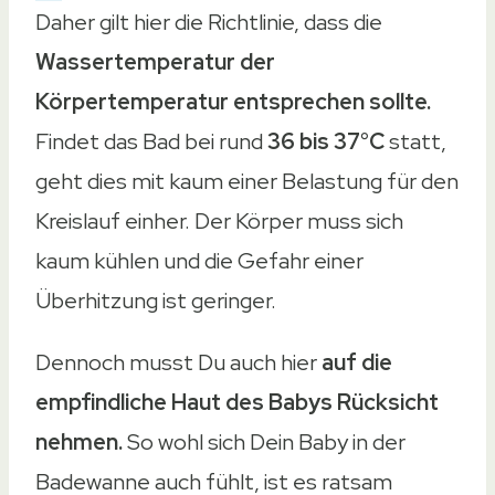
Daher gilt hier die Richtlinie, dass die
Batterie
Wassertemperatur der
1 LR44 (enthalten)
Körpertemperatur entsprechen sollte.
Nicht erforderlich
Findet das Bad bei rund
36 bis 37°C
statt,
2 LR44 (enthalten)
geht dies mit kaum einer Belastung für den
2 LR44 (enthalten)
Kreislauf einher. Der Körper muss sich
Nein
kaum kühlen und die Gefahr einer
Für Raumtemperatur
Überhitzung ist geringer.
Für Raumtemperatur
Ja
Dennoch musst Du auch hier
auf die
Ja
empfindliche Haut des Babys Rücksicht
Ja
nehmen.
So wohl sich Dein Baby in der
Nein
Badewanne auch fühlt, ist es ratsam