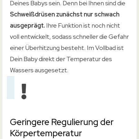
Analog
Deines Babys sein. Denn bei Ihnen sind die
Digital
Schweißdrüsen zunächst nur schwach
Digital
ausgeprägt.
Ihre Funktion ist noch nicht
Analog
voll entwickelt, sodass schneller die Gefahr
Material
einer Überhitzung besteht. Im Vollbad ist
Material
Dein Baby direkt der Temperatur des
Taktiler Kunststoff
Wassers ausgesetzt.
Fester Kunststoff
Kunststoff
Kunststoff
BPA-freier Kunststoff
Geringere Regulierung der
Gewicht
Körpertemperatur
Gewicht