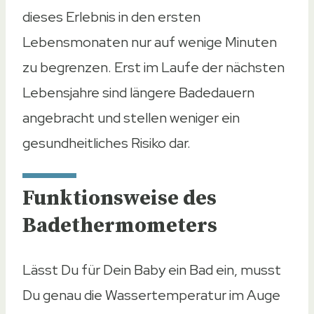
Nein
dieses Erlebnis in den ersten
Aufstellbar
Lebensmonaten nur auf wenige Minuten
Aufstellbar
zu begrenzen. Erst im Laufe der nächsten
Ja
Lebensjahre sind längere Badedauern
Nein
angebracht und stellen weniger ein
Ja
gesundheitliches Risiko dar.
Nein
Nein
Funktionsweise des
Alarmfunktion
Badethermometers
Alarmfunktion
Nein
Lässt Du für Dein Baby ein Bad ein, musst
Nein
Du genau die Wassertemperatur im Auge
Ja