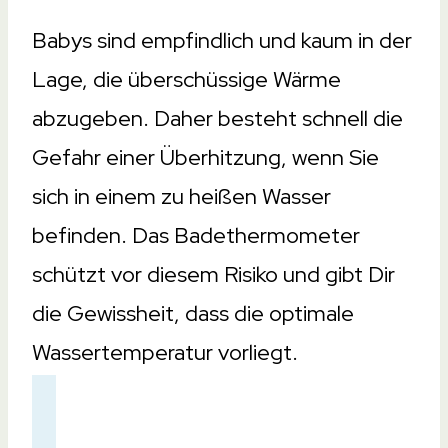
137gr
Babys sind empfindlich und kaum in der
50gr
Lage, die überschüssige Wärme
64gr
abzugeben. Daher besteht schnell die
75gr
Gefahr einer Überhitzung, wenn Sie
50gr
sich in einem zu heißen Wasser
Design
Design
befinden. Das Badethermometer
Blume
schützt vor diesem Risiko und gibt Dir
Giraffe
die Gewissheit, dass die optimale
Pinguin
Wassertemperatur vorliegt.
Gelbe Ente
Kleines Schiffchen
Batterie