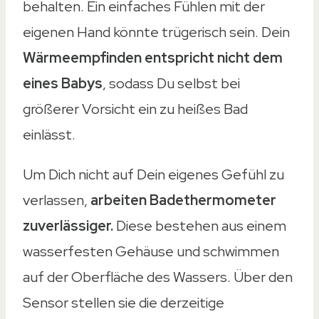
behalten. Ein einfaches Fühlen mit der
Ja
eigenen Hand könnte trügerisch sein. Dein
Nein
Wärmeempfinden entspricht nicht dem
Amazon
Ebay
eines Babys
, sodass Du selbst bei
Amazon
Ebay
größerer Vorsicht ein zu heißes Bad
einlässt.
Amazon
Ebay
Amazon
Ebay
Um Dich nicht auf Dein eigenes Gefühl zu
Amazon
Ebay
verlassen,
arbeiten Badethermometer
zuverlässiger.
Diese bestehen aus einem
wasserfesten Gehäuse und schwimmen
auf der Oberfläche des Wassers. Über den
Sensor stellen sie die derzeitige