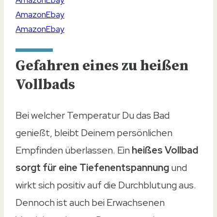
Gefahren eines zu heißen
Top-Empfehlung
Beste Preis-Leistung
Vollbads
Süßes Design
Bei welcher Temperatur Du das Bad
Produkt
genießt, bleibt Deinem persönlichen
Produkt
Empfinden überlassen. Ein
heißes Vollbad
Philips Avent Digitalthermometer
sorgt für eine Tiefenentspannung
und
BabyOne Schwimmendes Badethermomet
wirkt sich positiv auf die Durchblutung aus.
Reer Baby-Thermometer
Dennoch ist auch bei Erwachsenen