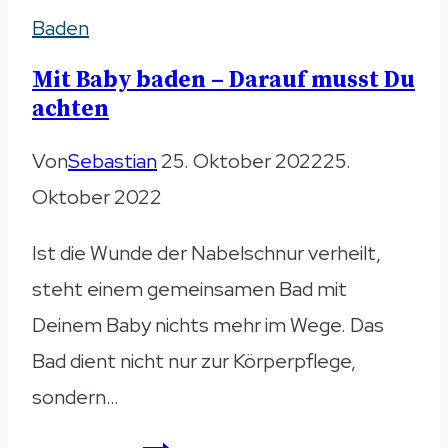
Baden
–
Was
Mit Baby baden – Darauf musst Du
ist
achten
zu
Von
Sebastian
25. Oktober 2022
25.
beachten?
Oktober 2022
Ist die Wunde der Nabelschnur verheilt,
steht einem gemeinsamen Bad mit
Deinem Baby nichts mehr im Wege. Das
Bad dient nicht nur zur Körperpflege,
sondern…