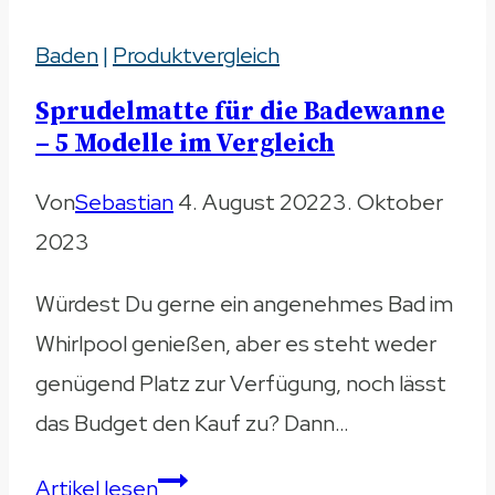
dem
Baden
|
Produktvergleich
Baden
–
Sprudelmatte für die Badewanne
Ursache
– 5 Modelle im Vergleich
&
Von
Sebastian
4. August 2022
3. Oktober
Behandlung
2023
Würdest Du gerne ein angenehmes Bad im
Whirlpool genießen, aber es steht weder
genügend Platz zur Verfügung, noch lässt
das Budget den Kauf zu? Dann…
Sprudelmatte
Artikel lesen