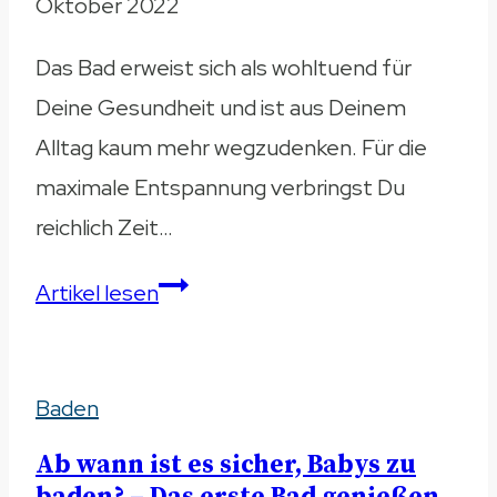
Oktober 2022
es?
Das Bad erweist sich als wohltuend für
Deine Gesundheit und ist aus Deinem
Alltag kaum mehr wegzudenken. Für die
maximale Entspannung verbringst Du
reichlich Zeit…
Wie
Artikel lesen
lange
baden
Baden
ist
gesund?
Ab wann ist es sicher, Babys zu