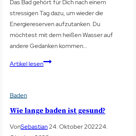
Das Bad gehört für Dich nach einem
stressigen Tag dazu, um wieder die
Energiereserven aufzutanken. Du
möchtest mit dem heißen Wasser auf
andere Gedanken kommen…
Bei
Artikel lesen
Gewitter
baden
Baden
–
Wie
Wie lange baden ist gesund?
gefährlich
Von
Sebastian
24. Oktober 2022
24.
ist