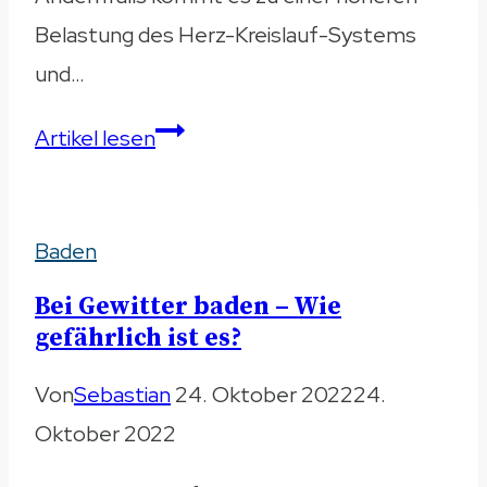
Belastung des Herz-Kreislauf-Systems
und…
Badethermometer
Artikel lesen
–
Die
Baden
besten
Produkte
Bei Gewitter baden – Wie
im
gefährlich ist es?
Vergleich
Von
Sebastian
24. Oktober 2022
24.
2023
Oktober 2022