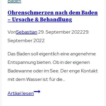
Baden
es
sicher,
Ohrenschmerzen nach dem Baden
Babys
– Ursache & Behandlung
zu
Von
Sebastian
29. September 2022
29.
baden?
September 2022
–
Das
Das Baden soll eigentlich eine angenehme
erste
Entspannung bieten. Ob in der eigenen
Bad
Badewanne oder im See. Der enge Kontakt
genießen
mit dem Wasser ist für die…
Ohrenschmerzen
Artikel lesen
nach