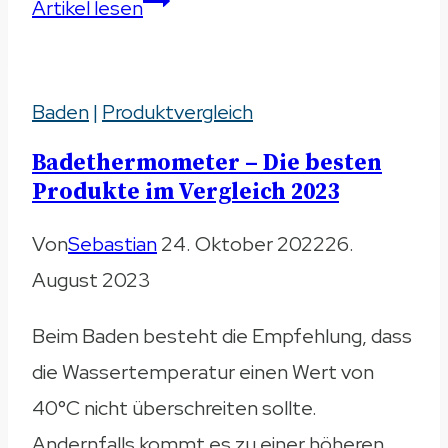
Mit
Artikel lesen
Baby
baden
Baden
|
Produktvergleich
–
Darauf
Badethermometer – Die besten
musst
Produkte im Vergleich 2023
Du
Von
Sebastian
24. Oktober 2022
26.
achten
August 2023
Beim Baden besteht die Empfehlung, dass
die Wassertemperatur einen Wert von
40°C nicht überschreiten sollte.
Andernfalls kommt es zu einer höheren