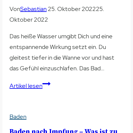
kaufen
Von
Sebastian
25. Oktober 2022
25.
2023
Oktober 2022
Das heiße Wasser umgibt Dich und eine
entspannende Wirkung setzt ein. Du
gleitest tiefer in die Wanne vor und hast
das Gefühl einzuschlafen. Das Bad…
In
Artikel lesen
der
Badewanne
Baden
einschlafen
–
Baden nach Impfung – Was ist zu