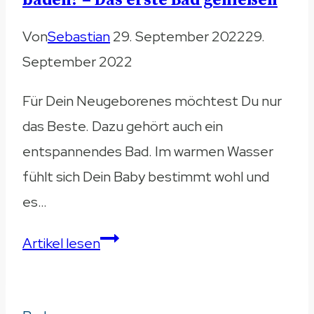
baden? – Das erste Bad genießen
Von
Sebastian
29. September 2022
29.
September 2022
Für Dein Neugeborenes möchtest Du nur
das Beste. Dazu gehört auch ein
entspannendes Bad. Im warmen Wasser
fühlt sich Dein Baby bestimmt wohl und
es…
Ab
Artikel lesen
wann
ist