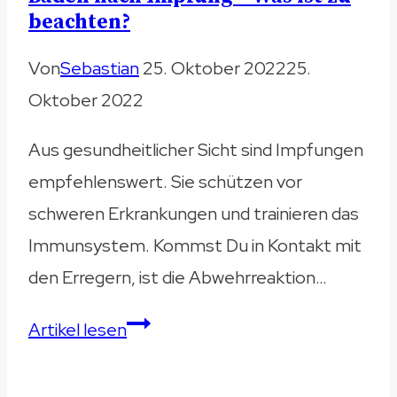
Besteht
beachten?
Lebensgefahr?
Von
Sebastian
25. Oktober 2022
25.
Oktober 2022
Aus gesundheitlicher Sicht sind Impfungen
empfehlenswert. Sie schützen vor
schweren Erkrankungen und trainieren das
Immunsystem. Kommst Du in Kontakt mit
den Erregern, ist die Abwehrreaktion…
Baden
Artikel lesen
nach
Impfung