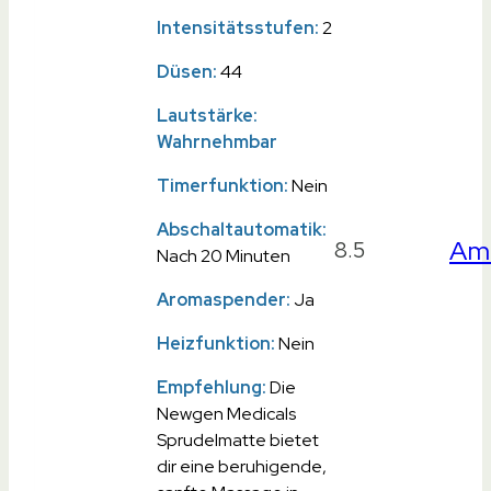
Intensitätsstufen:
2
Düsen:
44
Lautstärke:
Wahrnehmbar
Timerfunktion:
Nein
Abschaltautomatik:
Am
8.5
Nach 20 Minuten
Aromaspender:
Ja
Heizfunktion:
Nein
Empfehlung:
Die
Newgen Medicals
Sprudelmatte bietet
dir eine beruhigende,