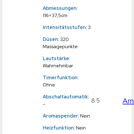
Abmessungen:
116×37,5cm
Intensitätsstufen:
3
Düsen:
320
Massagepunkte
Lautstärke:
Wahrnehmbar
Timerfunktion:
Ohne
Abschaltautomatik:
Am
8.5
–
Aromaspender:
Nein
Heizfunktion:
Nein