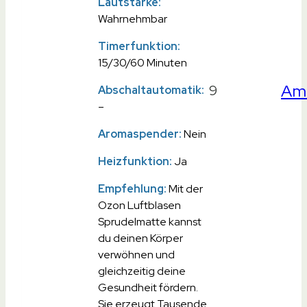
Lautstärke:
Wahrnehmbar
Timerfunktion:
15/30/60 Minuten
Am
9
Abschaltautomatik:
–
Aromaspender:
Nein
Heizfunktion:
Ja
Empfehlung:
Mit der
Ozon Luftblasen
Sprudelmatte kannst
du deinen Körper
verwöhnen und
gleichzeitig deine
Gesundheit fördern.
Sie erzeugt Tausende