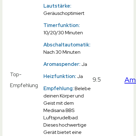
Lautstärke:
Geräuschoptimiert
Timerfunktion:
10/20/30 Minuten
Abschaltautomatik:
Nach 30 Minuten
Aromaspender:
Ja
Top-
Heizfunktion:
Ja
Am
9.5
Empfehlung
Empfehlung:
Belebe
deinen Körper und
Geist mit dem
Medisana BBS
Luftsprudelbad.
Dieses hochwertige
Gerät bietet eine