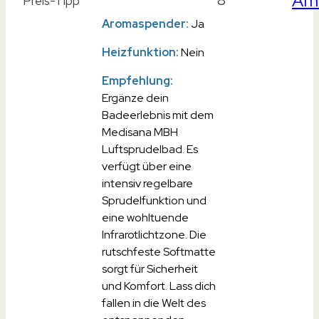
Am
8
Preis-Tipp
Aromaspender:
Ja
Heizfunktion:
Nein
Empfehlung:
Ergänze dein
Badeerlebnis mit dem
Medisana MBH
Luftsprudelbad. Es
verfügt über eine
intensiv regelbare
Sprudelfunktion und
eine wohltuende
Infrarotlichtzone. Die
rutschfeste Softmatte
sorgt für Sicherheit
und Komfort. Lass dich
fallen in die Welt des